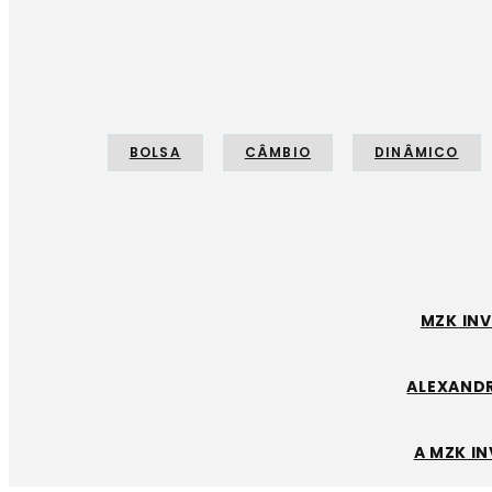
BOLSA
CÂMBIO
DINÂMICO
MZK IN
ALEXANDR
A MZK I